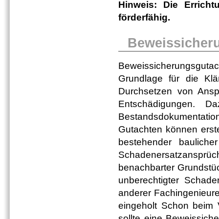
Hinweis: Die Erricht
förderfähig.
Beweissicher
Beweissicherungsgutac
Grundlage für die Kl
Durchsetzen von Ansp
Entschädigungen. 
Bestandsdokumentatio
Gutachten können erste
bestehender baulich
Schadenersatzansprü
benachbarter Grundstüc
unberechtigter Schade
anderer Fachingenieur
eingeholt Schon beim V
sollte eine Beweissic