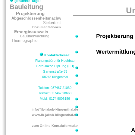
gesuchte Tags:
Bauleitung
Un
Projektierung
Abgeschlossenheitsnachweise
Sickertest
Dokumentationen
Ernergieausweis
Projektierung
Bauüberwachung
Thermographie
Wertermittlu
Kontaktadresse:
Planungsbüro für Hochbau
Gerd Jakob Dipl.-Ing.(FH)
Gartenstraße 83
08248 Klingenthal
Telefon: 037467 21030
Telefax: 037467 28668
Mobil: 0174 9008186
info@ib-jakob-klingenthal.de
www.ib-jakob-klingenthal.de
zum Online-Kontaktformular
A