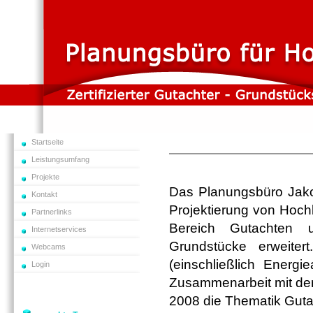
Startseite
Leistungsumfang
Projekte
Das Planungsbüro Jakob
Kontakt
Projektierung von Hoch
Partnerlinks
Bereich Gutachten u
Internetservices
Grundstücke erweiter
Webcams
(einschließlich Energ
Login
Zusammenarbeit mit de
2008 die Thematik Guta