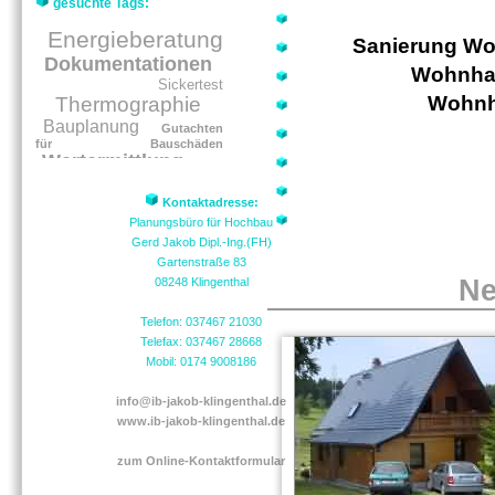
gesuchte Tags:
Energieberatung
Sanierung Wo
Dokumentationen
Wohnhau
Sickertest
Wohnh
Thermographie
Bauplanung
Gutachten
für Bauschäden
Wertermittlung
Kontaktadresse:
Planungsbüro für Hochbau
Gerd Jakob Dipl.-Ing.(FH)
Gartenstraße 83
Ne
08248 Klingenthal
Telefon: 037467 21030
Telefax: 037467 28668
Mobil: 0174 9008186
info@ib-jakob-klingenthal.de
www.ib-jakob-klingenthal.de
zum Online-Kontaktformular